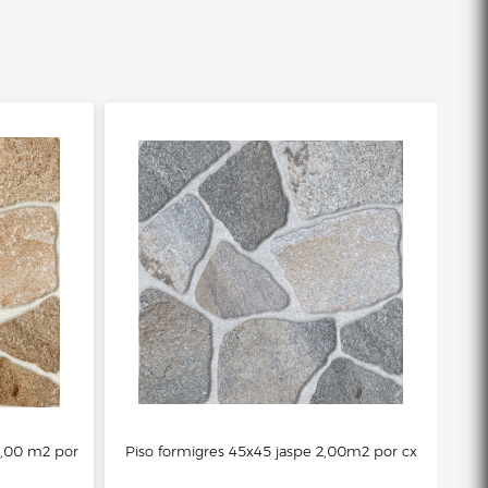
2,00 m2 por
Piso formigres 45x45 jaspe 2,00m2 por cx
Pi