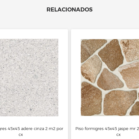
RELACIONADOS
res 45x45 adere cinza 2 m2 por
Piso formigres 45x45 jaspe mr 
cx
cx