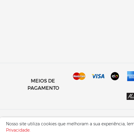
MEIOS DE
PAGAMENTO
Carvalho Materiais de Construção | Rua Marcos Ochoa , 253, Centro | C
Nosso site utiliza cookies que melhoram a sua experiência, l
CNPJ:
94.865.706/0001-60
Privacidade.
© 2026 Carvalho Materiais de Construção - Todos os Direitos Reserva