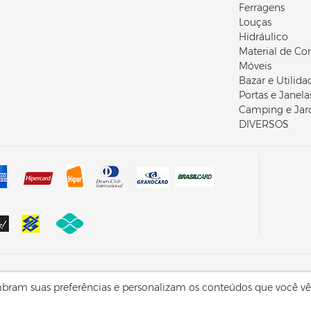
Ferragens
Louças
Hidráulico
Material de Co
Móveis
Bazar e Utilida
Portas e Janela
Camping e Ja
DIVERSOS
EP: 99700-432 | Erechim | RS | Brasil
embram suas preferências e personalizam os conteúdos que você vê
dos - sac@carvalhomateriais.com.br