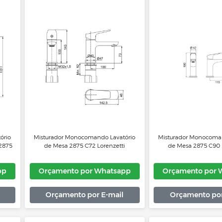
o Cozinha de
Misturador Monocomando Lavatório
Mist
ial 2266 C76
Loren Live Rose Gold 2875 Lorenzetti
Lore
Whatsapp
Orçamento por Whatsapp
Or
 E-mail
Orçamento por E-mail