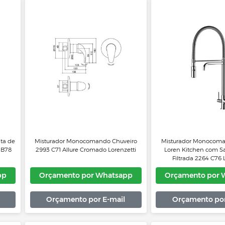
Whatsapp
Orçamento por Whatsapp
Or
 E-mail
Orçamento por E-mail
 Bica Alta de
Misturador Monocomando Chuveiro
Mist
Like 2877 B78
2993 C71 Allure Cromado Lorenzetti
Lor