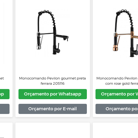
erarra 205210
Monocomando Pevilon ferrara
Monoc
11205220 gold
Whatsapp
Orçamento por Whatsapp
Or
 E-mail
Orçamento por E-mail