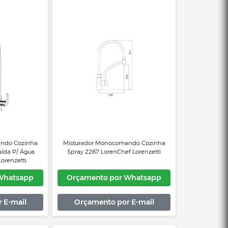
çamento por Whatsapp
Orçamento por Whats
Orçamento por E-mail
Orçamento por E-mai
urador Monocomando Cozinha
Misturador Monocomando Coz
en Kitchen com Saída P/ Água
Spray 2267 LorenChef Lorenze