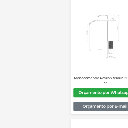
Misturador Monocomand
LorenFlex 2257 B27 
Orçamento por 
Orçamento por