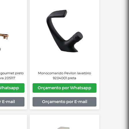
omando Pevilon ferrara 205202
Monocomando Pevilon ferrara 
cromada
çamento por Whatsapp
Orçamento por Whats
Orçamento por E-mail
Orçamento por E-mai