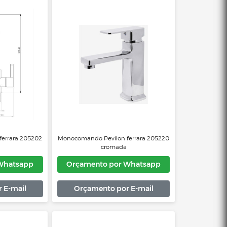
rador Monocomando Lorenzetti
Misturador Monocomando Loren
live 2877 R89 De Bancada Rose
de Mesa - Bica Móvel 2257 B
Gold
çamento por Whatsapp
Orçamento por Whats
Orçamento por E-mail
Orçamento por E-mai