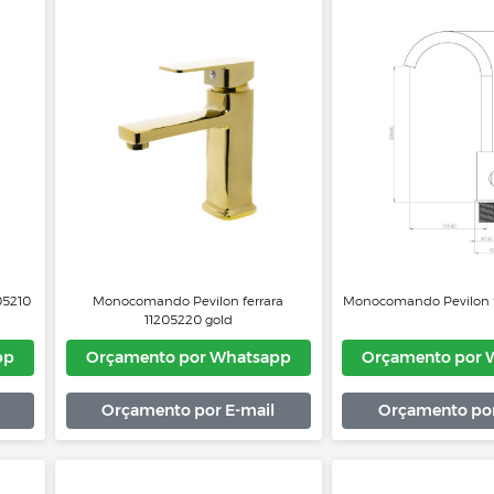
o Lorenzetti
Misturador Monocomando Lorenzetti
Mistu
Lorenzetti
LorenLive 2877 N89 de Bancada
Loren
Níquel Escovado
Whatsapp
Orçamento por Whatsapp
Or
 E-mail
Orçamento por E-mail