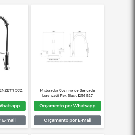
Mais Vendidos
Menor Preço
Maior Preço
Ordem Alfabética
COMANDO LORENZETTI COZ.
Misturador Cozinha de Banc
2267.C76
Lorenzetti Flex Black 1256 B