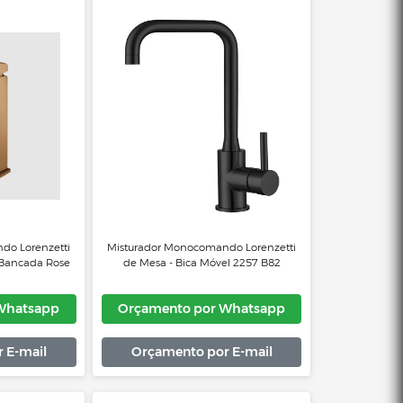
urador Monocomando Lavatório
Misturador Monocomando Lore
e Mesa 2875 C90 Lorenzetti
2257 C78 De Mesa Bica Alta Lore
Cromado
çamento por Whatsapp
Orçamento por Whats
Orçamento por E-mail
Orçamento por E-mai