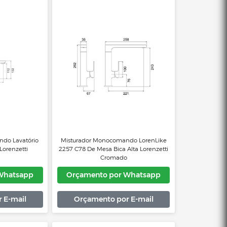
urador Monocomando Lavatório
Misturador Monocomando Lava
nlike Black 2875 B78 Lorenzetti
Lorenlike Chrome 2875 C78 Lore
çamento por Whatsapp
Orçamento por Whats
Orçamento por E-mail
Orçamento por E-mai