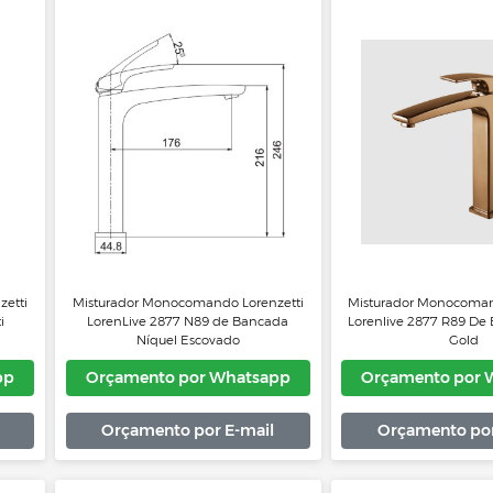
do Lavatório
Misturador Monocomando Lavatório
Mist
ica Baixa 2875
de Mesa 2875 C72 Lorenzetti
d
Whatsapp
Orçamento por Whatsapp
Or
 E-mail
Orçamento por E-mail