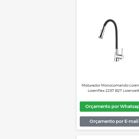
Misturador Monocoman
Lorenzetti Live Nickel B
N89
Orçamento por 
Orçamento por