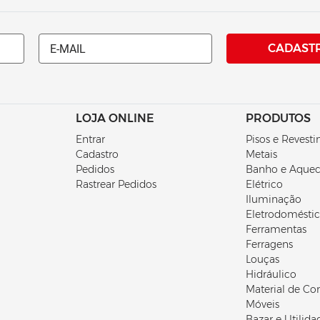
Whatsapp
 E-mail
CADAST
LOJA ONLINE
PRODUTOS
Entrar
Pisos e Revest
Cadastro
Metais
Pedidos
Banho e Aque
Rastrear Pedidos
Elétrico
Iluminação
Eletrodomésti
Ferramentas
Ferragens
Louças
Hidráulico
Material de Co
Móveis
Bazar e Utilida