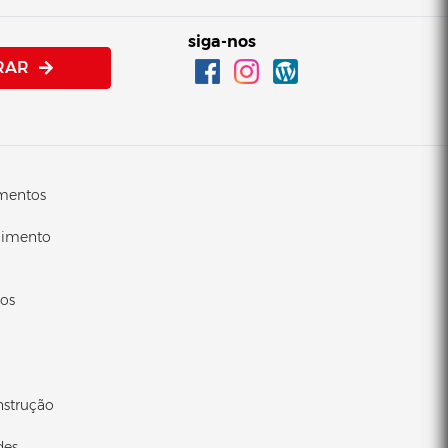
siga-nos
RAR
imentos
cimento
cos
nstrução
des