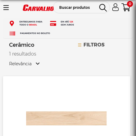
0
ENTREGAMOS PARA
EM ATÉ
12X
TODO O
BRASIL
SEM JUROS
PAGAMENTOS NO BOLETO
Cerâmico
FILTROS
1 resultados
Relevância
Relevância
Mais Vendidos
Menor Preço
Maior Preço
Ordem Alfabética