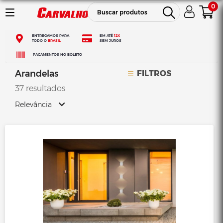
0
ENTREGAMOS PARA
EM ATÉ
12X
TODO O
BRASIL
SEM JUROS
PAGAMENTOS NO BOLETO
Arandelas
FILTROS
37 resultados
Relevância
Relevância
Mais Vendidos
Menor Preço
Maior Preço
Ordem Alfabética